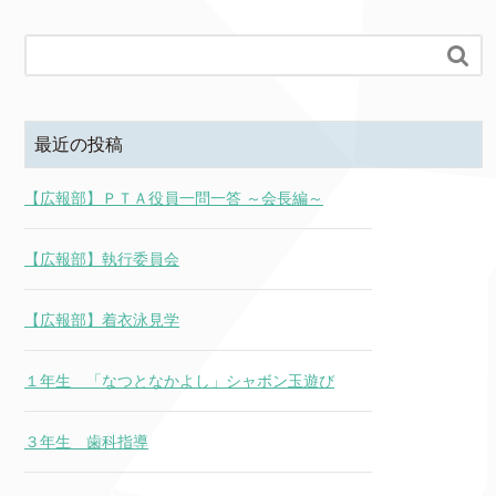

最近の投稿
【広報部】ＰＴＡ役員一問一答 ～会長編～
【広報部】執行委員会
【広報部】着衣泳見学
１年生 「なつとなかよし」シャボン玉遊び
３年生 歯科指導