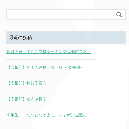

最近の投稿
８月７日 ＴＰＰプログラミング大会市長杯！
【広報部】ＰＴＡ役員一問一答 ～会長編～
【広報部】執行委員会
【広報部】着衣泳見学
１年生 「なつとなかよし」シャボン玉遊び