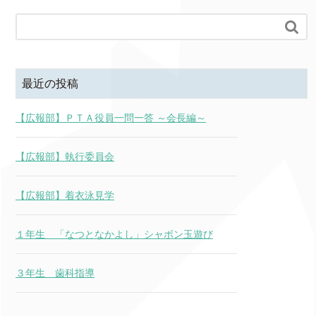

最近の投稿
【広報部】ＰＴＡ役員一問一答 ～会長編～
【広報部】執行委員会
【広報部】着衣泳見学
１年生 「なつとなかよし」シャボン玉遊び
３年生 歯科指導