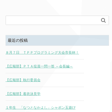

最近の投稿
８月７日 ＴＰＰプログラミング大会市長杯！
【広報部】ＰＴＡ役員一問一答 ～会長編～
【広報部】執行委員会
【広報部】着衣泳見学
１年生 「なつとなかよし」シャボン玉遊び