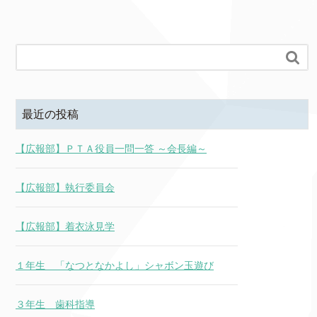

最近の投稿
【広報部】ＰＴＡ役員一問一答 ～会長編～
【広報部】執行委員会
【広報部】着衣泳見学
１年生 「なつとなかよし」シャボン玉遊び
３年生 歯科指導