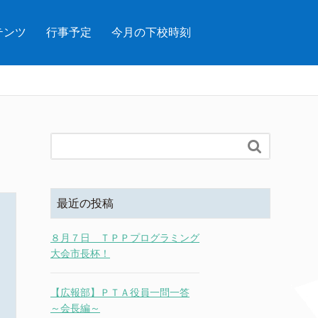
テンツ
行事予定
今月の下校時刻

最近の投稿
８月７日 ＴＰＰプログラミング
大会市長杯！
【広報部】ＰＴＡ役員一問一答
～会長編～