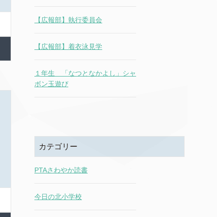
【広報部】執行委員会
【広報部】着衣泳見学
１年生 「なつとなかよし」シャ
ボン玉遊び
カテゴリー
PTAさわやか読書
今日の北小学校