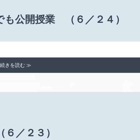
でも公開授業 （６／２４）
続きを読む ≫
（６／２３）