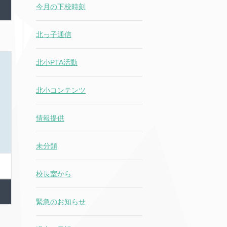
今月の下校時刻
北っ子通信
北小PTA活動
北小コンテンツ
情報提供
未分類
校長室から
緊急のお知らせ