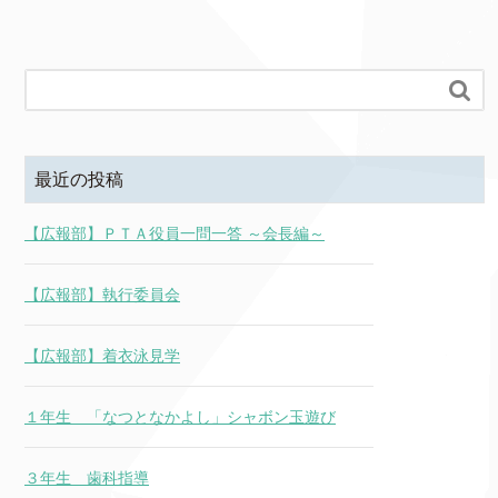

最近の投稿
【広報部】ＰＴＡ役員一問一答 ～会長編～
【広報部】執行委員会
【広報部】着衣泳見学
１年生 「なつとなかよし」シャボン玉遊び
３年生 歯科指導