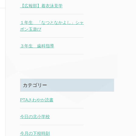
【広報部】着衣泳見学
１年生 「なつとなかよし」シャ
ボン玉遊び
３年生 歯科指導
カテゴリー
PTAさわやか読書
今日の北小学校
今月の下校時刻