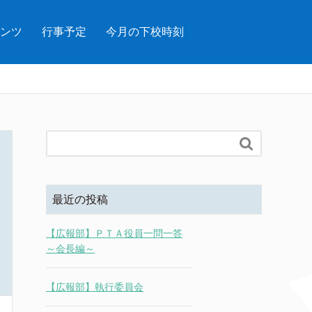
ンツ
行事予定
今月の下校時刻

最近の投稿
【広報部】ＰＴＡ役員一問一答
～会長編～
【広報部】執行委員会