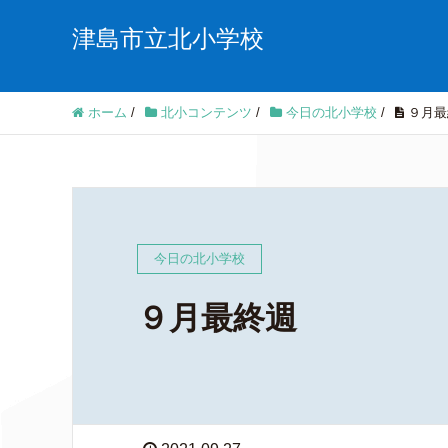
津島市立北小学校
ホーム
/
北小コンテンツ
/
今日の北小学校
/
９月最
今日の北小学校
９月最終週