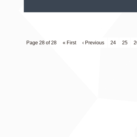
Page 28 of 28
« First
‹ Previous
24
25
2