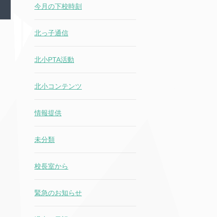
今月の下校時刻
北っ子通信
北小PTA活動
北小コンテンツ
情報提供
未分類
校長室から
緊急のお知らせ