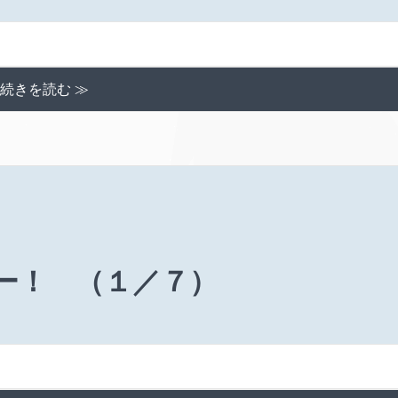
続きを読む ≫
ー！ （１／７）