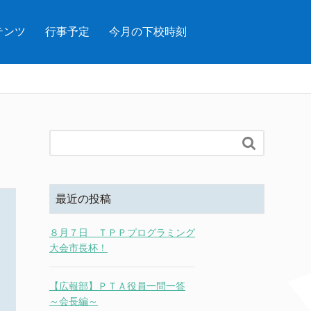
テンツ
行事予定
今月の下校時刻

最近の投稿
８月７日 ＴＰＰプログラミング
大会市長杯！
【広報部】ＰＴＡ役員一問一答
～会長編～