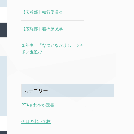
【広報部】執行委員会
【広報部】着衣泳見学
１年生 「なつとなかよし」シャ
ボン玉遊び
カテゴリー
PTAさわやか読書
今日の北小学校