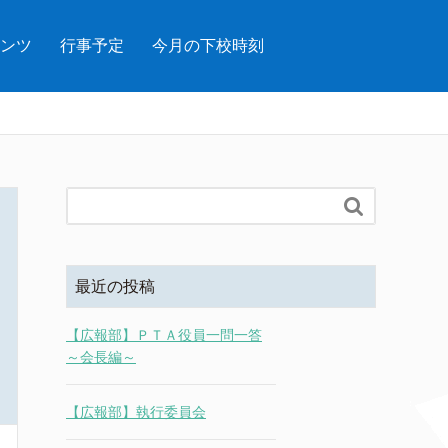
ンツ
行事予定
今月の下校時刻

最近の投稿
【広報部】ＰＴＡ役員一問一答
～会長編～
【広報部】執行委員会