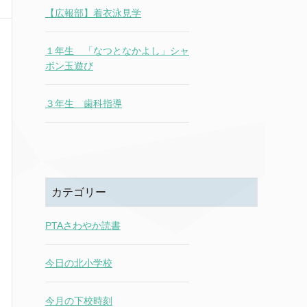
【広報部】着衣泳見学
１年生 「なつとなかよし」シャ
ボン玉遊び
３年生 歯科指導
カテゴリー
PTAさわやか読書
今日の北小学校
今月の下校時刻